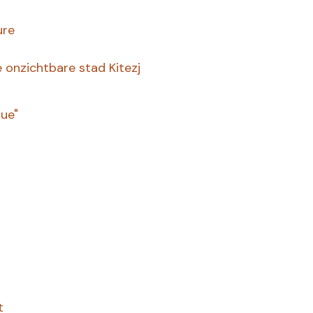
ure
 onzichtbare stad Kitezj
que"
t