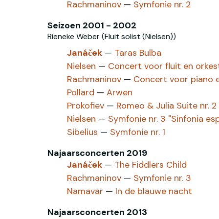
Rachmaninov‎
—
Symfonie nr. 2
Seizoen 2001 - 2002
Rieneke Weber (Fluit solist (Nielsen‎))
Janáček
—
Taras Bulba
Nielsen‎
—
Concert voor fluit en orkes
Rachmaninov
—
Concert voor piano e
Pollard
—
Arwen
Prokofiev
—
Romeo & Julia Suite nr. 2
Nielsen
—
Symfonie nr. 3 "Sinfonia es
Sibelius
—
Symfonie nr. 1
Najaarsconcerten 2019
Janáček
—
The Fiddlers Child
Rachmaninov
—
Symfonie nr. 3
Namavar
—
In de blauwe nacht
Najaarsconcerten 2013