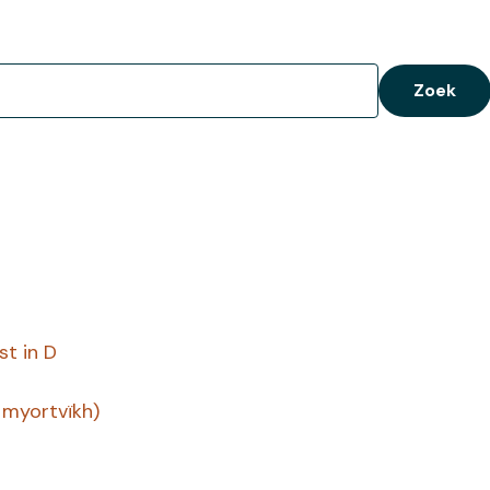
Zoek
oekopdracht
st in D
 myortvïkh)