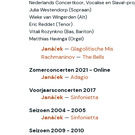
Nederlands Concertkoor, Vocalise en Slava!-pro
Julia Westendorp (Sopraan)
Wieke van Wingerden (Alt)
Eric Reddet (Tenor)
Vitali Rozynkno (Bas, Bariton)
Matthias Havinga (Orgel)
Janáček
—
Glagolitische Mis
Rachmaninov
—
The Bells
Zomerconcerten 2021 - Online
Janáček
—
Adagio
Voorjaarsconcerten 2017
Janáček
—
Sinfonietta
Seizoen 2004 - 2005
Janáček
—
Sinfonietta
Seizoen 2009 - 2010