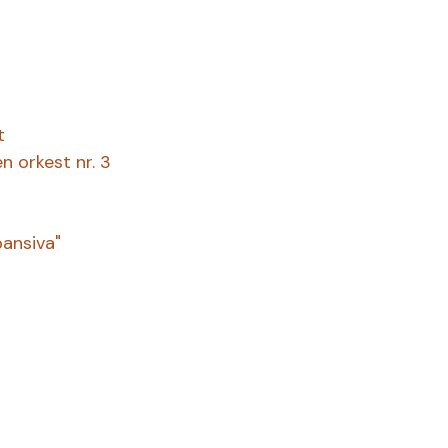
t
n orkest nr. 3
pansiva"