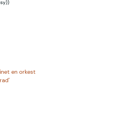
sy))
inet en orkest
rad'