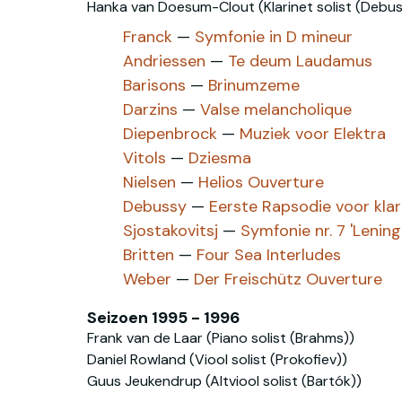
Hanka van Doesum-Clout (Klarinet solist (Debus
Franck
—
Symfonie in D mineur
Andriessen
—
Te deum Laudamus
Barisons
—
Brinumzeme
Darzins
—
Valse melancholique
Diepenbrock
—
Muziek voor Elektra
Vitols
—
Dziesma
Nielsen
—
Helios Ouverture
Debussy
—
Eerste Rapsodie voor klar
Sjostakovitsj
—
Symfonie nr. 7 'Lening
Britten
—
Four Sea Interludes
Weber
—
Der Freischütz Ouverture
Seizoen 1995 - 1996
Frank van de Laar (Piano solist (Brahms))
Daniel Rowland (Viool solist (Prokofiev))
Guus Jeukendrup (Altviool solist (Bartók))