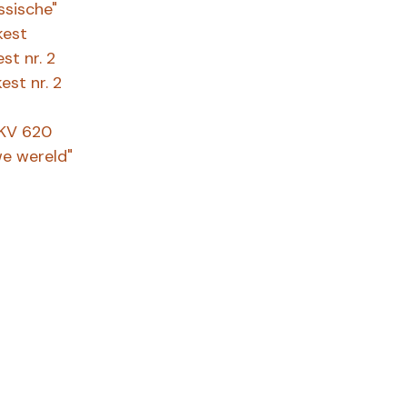
ssische"
kest
st nr. 2
est nr. 2
 KV 620
we wereld"