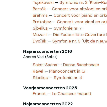
Tsjaikovski
—
Symfonie nr. 2 "Klein-Ru
Bartók
—
Concert voor altviool en or
Brahms
—
Concert voor piano en orke
Prokofiev
—
Concert voor viool en ork
Sibelius
—
Symfonie nr. 7
Mozart
—
Die Zauberflöte Ouverture
Dvořák
—
Symfonie nr. 9 "Uit de nieu
Najaarsconcerten 2016
Andrea Vasi (Solist)
Saint-Saëns
—
Danse Bacchanale
Ravel
—
Pianoconcert in G
Sibelius
—
Symfonie nr. 4
Voorjaarsconcerten 2025
Franck
—
Le Chasseur maudit
Najaarsconcerten 2022