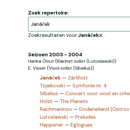
Zoek repertoire:
Zoekresultaten voor:
Janáček
Verwijder z
Seizoen 2003 - 2004
Hanka Clout (Klarinet solist (Lutoslawski))
E. Visser (Viool solist (Sibelius))
Janáček
—
Zárlifost
Tsjaikovski
—
Symfonie nr. 4
Sibelius
—
Concert voor viool en orke
Holst
—
The Planets
Rachmaninov
—
Dodeneiland (Ostrov
Lutoslawski
—
Preludes
Heppener
—
Eglogues