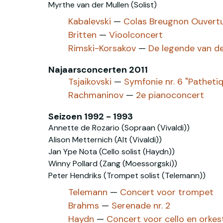
Myrthe van der Mullen (Solist)
Kabalevski
—
Colas Breugnon Ouvert
Britten
—
Vioolconcert
Rimski-Korsakov
—
De legende van de
Najaarsconcerten 2011
Tsjaikovski
—
Symfonie nr. 6 "Patheti
Rachmaninov
—
2e pianoconcert
Seizoen 1992 - 1993
Annette de Rozario (Sopraan (Vivaldi))
Alison Metternich (Alt (Vivaldi))
Jan Ype Nota (Cello solist (Haydn))
Winny Pollard (Zang (Moessorgski))
Peter Hendriks (Trompet solist (Telemann))
Telemann
—
Concert voor trompet
Brahms
—
Serenade nr. 2
Haydn
—
Concert voor cello en orkes