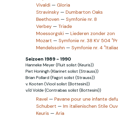
Vivaldi
—
Gloria
Stravinsky
—
Dumbarton Oaks
Beethoven
—
Symfonie nr. 8
Verbey
—
Triade
Moessorgski
—
Liederen zonder zon
Mozart
—
Symfonie nr. 38 KV 504 "P
Mendelssohn
—
Symfonie nr. 4 "Italia
Seizoen 1989 - 1990
Hanneke Meyer (Fluit solist (Keuris))
Piet Honingh (Klarinet solist (Strauss))
Brian Pollard (Fagot solist (Strauss))
v. Kooten (Viool solist (Bottesini))
v/d Volde (Contrabas solist (Bottesini))
Ravel
—
Pavane pour une infante def
Schubert
—
Im italienischen Stile Ou
Keuris
—
Aria