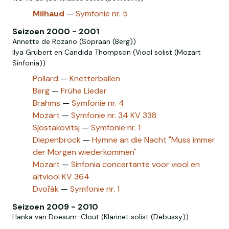
Milhaud
—
Symfonie nr. 5
Seizoen 2000 - 2001
Annette de Rozario (Sopraan (Berg))
Ilya Grubert en Candida Thompson (Viool solist (Mozart
Sinfonia))
Pollard
—
Knetterballen
Berg
—
Frühe Lieder
Brahms
—
Symfonie nr. 4
Mozart
—
Symfonie nr. 34 KV 338
Sjostakovitsj
—
Symfonie nr. 1
Diepenbrock
—
Hymne an die Nacht "Muss immer
der Morgen wiederkommen"
Mozart‎
—
Sinfonia concertante voor viool en
altviool KV 364
Dvořák
—
Symfonie nr. 1
Seizoen 2009 - 2010
Hanka van Doesum-Clout (Klarinet solist (Debussy))