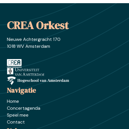
Footer
CREA Orkest
Nieuwe Achtergracht 170
1018 WV Amsterdam
Ga naar crea.nl
Ga naar uva.nl
Ga naar hva.nl
Navigatie
Home
Concertagenda
Speel mee
Contact