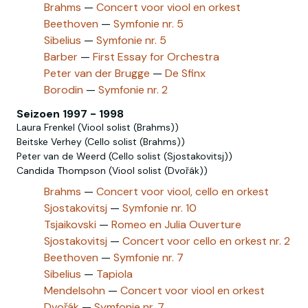
Brahms
—
Concert voor viool en orkest
Beethoven
—
Symfonie nr. 5
Sibelius
—
Symfonie nr. 5
Barber
—
First Essay for Orchestra
Peter van der Brugge
—
De Sfinx
Borodin
—
Symfonie nr. 2
Seizoen 1997 - 1998
Laura Frenkel (Viool solist (Brahms))
Beitske Verhey (Cello solist (Brahms))
Peter van de Weerd (Cello solist (Sjostakovitsj))
Candida Thompson (Viool solist (Dvořák))
Brahms
—
Concert voor viool, cello en orkest
Sjostakovitsj
—
Symfonie nr. 10
Tsjaikovski
—
Romeo en Julia Ouverture
Sjostakovitsj‎
—
Concert voor cello en orkest nr. 2
Beethoven
—
Symfonie nr. 7
Sibelius
—
Tapiola
Mendelsohn
—
Concert voor viool en orkest
Dvořák
—
Symfonie nr. 7