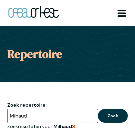
Ga naar home
Menu
Repertoire
Zoek repertoire:
Zoek
Zoekresultaten voor:
Milhaud
Verwijder zoekopdracht