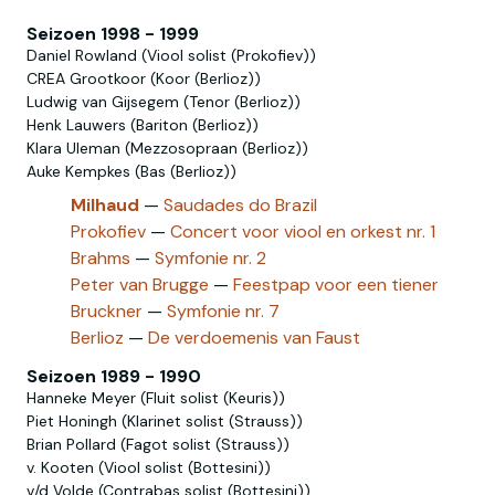
Seizoen 1998 - 1999
Daniel Rowland (Viool solist (Prokofiev))
CREA Grootkoor (Koor (Berlioz))
Ludwig van Gijsegem (Tenor (Berlioz))
Henk Lauwers (Bariton (Berlioz))
Klara Uleman (Mezzosopraan (Berlioz))
Auke Kempkes (Bas (Berlioz))
Milhaud
—
Saudades do Brazil
Prokofiev
—
Concert voor viool en orkest nr. 1
Brahms
—
Symfonie nr. 2
Peter van Brugge
—
Feestpap voor een tiener
Bruckner
—
Symfonie nr. 7
Berlioz
—
De verdoemenis van Faust
Seizoen 1989 - 1990
Hanneke Meyer (Fluit solist (Keuris))
Piet Honingh (Klarinet solist (Strauss))
Brian Pollard (Fagot solist (Strauss))
v. Kooten (Viool solist (Bottesini))
v/d Volde (Contrabas solist (Bottesini))