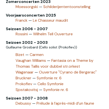
Zomerconcerten 2023
Moessorgski
—
Schilderijententoonstelling
Voorjaarsconcerten 2025
Franck
—
Le Chasseur maudit
Seizoen 2006 - 2007
Rossini
—
Wilhelm Tell Ouverture
Seizoen 2002 - 2003
Guillaume Grosbard (Cello solist (Prokofiev))
Bizet
—
Carmen
Vaughan Williams
—
Fantasia on a Theme by
Thomas Tallis voor dubbel str.orkest
Wagenaar
—
Ouverture "Cyrano de Bergerac"
Bruckner
—
Symfonie nr. 6
Prokofiev
—
Cello Symfonie
Sjostakovitsj
—
Symfonie nr. 6
Seizoen 2007 - 2008
Debussy
—
Prélude à l’après-midi d’un faune