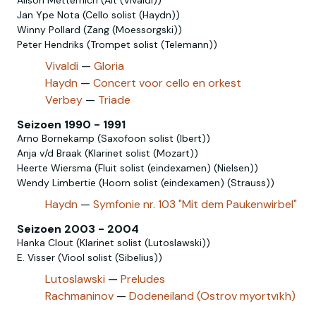
Alison Metternich (Alt (Vivaldi))
Jan Ype Nota (Cello solist (Haydn))
Winny Pollard (Zang (Moessorgski))
Peter Hendriks (Trompet solist (Telemann))
Vivaldi
—
Gloria
Haydn
—
Concert voor cello en orkest
Verbey
—
Triade
Seizoen 1990 - 1991
Arno Bornekamp (Saxofoon solist (Ibert))
Anja v/d Braak (Klarinet solist (Mozart))
Heerte Wiersma (Fluit solist (eindexamen) (Nielsen))
Wendy Limbertie (Hoorn solist (eindexamen) (Strauss))
Haydn
—
Symfonie nr. 103 "Mit dem Paukenwirbel"
Seizoen 2003 - 2004
Hanka Clout (Klarinet solist (Lutoslawski))
E. Visser (Viool solist (Sibelius))
Lutoslawski
—
Preludes
Rachmaninov
—
Dodeneiland (Ostrov myortvïkh)