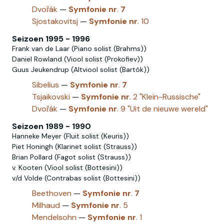
Dvořák
—
Symfonie
nr
.
7
Sjostakovitsj
—
Symfonie
nr
. 10
Seizoen 1995 - 1996
Frank van de Laar (Piano solist (Brahms))
Daniel Rowland (Viool solist (Prokofiev))
Guus Jeukendrup (Altviool solist (Bartók))
Sibelius
—
Symfonie
nr
.
7
Tsjaikovski
—
Symfonie
nr
. 2 "Klein-Russische"
Dvořák
—
Symfonie
nr
. 9 "Uit de nieuwe wereld"
Seizoen 1989 - 1990
Hanneke Meyer (Fluit solist (Keuris))
Piet Honingh (Klarinet solist (Strauss))
Brian Pollard (Fagot solist (Strauss))
v. Kooten (Viool solist (Bottesini))
v/d Volde (Contrabas solist (Bottesini))
Beethoven
—
Symfonie
nr
.
7
Milhaud
—
Symfonie
nr
. 5
Mendelsohn
—
Symfonie
nr
. 1