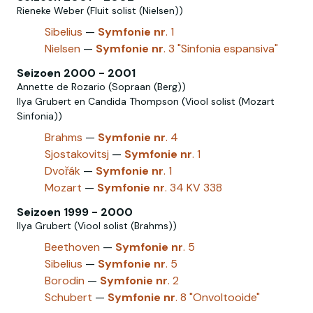
Rieneke Weber (Fluit solist (Nielsen‎))
Sibelius
—
Symfonie
nr
. 1
Nielsen
—
Symfonie
nr
. 3 "Sinfonia espansiva"
Seizoen 2000 - 2001
Annette de Rozario (Sopraan (Berg))
Ilya Grubert en Candida Thompson (Viool solist (Mozart
Sinfonia))
Brahms
—
Symfonie
nr
. 4
Sjostakovitsj
—
Symfonie
nr
. 1
Dvořák
—
Symfonie
nr
. 1
Mozart
—
Symfonie
nr
. 34 KV 338
Seizoen 1999 - 2000
Ilya Grubert (Viool solist (Brahms))
Beethoven
—
Symfonie
nr
. 5
Sibelius
—
Symfonie
nr
. 5
Borodin
—
Symfonie
nr
. 2
Schubert
—
Symfonie
nr
. 8 "Onvoltooide"