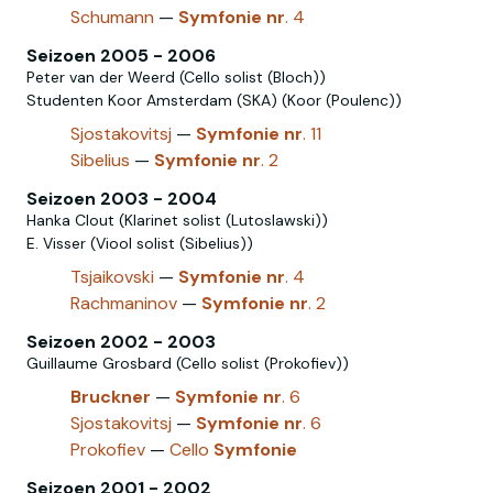
Schumann
—
Symfonie
nr
. 4
Seizoen 2005 - 2006
Peter van der Weerd (Cello solist (Bloch))
Studenten Koor Amsterdam (SKA) (Koor (Poulenc))
Sjostakovitsj
—
Symfonie
nr
. 11
Sibelius
—
Symfonie
nr
. 2
Seizoen 2003 - 2004
Hanka Clout (Klarinet solist (Lutoslawski))
E. Visser (Viool solist (Sibelius))
Tsjaikovski
—
Symfonie
nr
. 4
Rachmaninov‎
—
Symfonie
nr
. 2
Seizoen 2002 - 2003
Guillaume Grosbard (Cello solist (Prokofiev))
Bruckner
—
Symfonie
nr
. 6
Sjostakovitsj
—
Symfonie
nr
. 6
Prokofiev
—
Cello
Symfonie
Seizoen 2001 - 2002