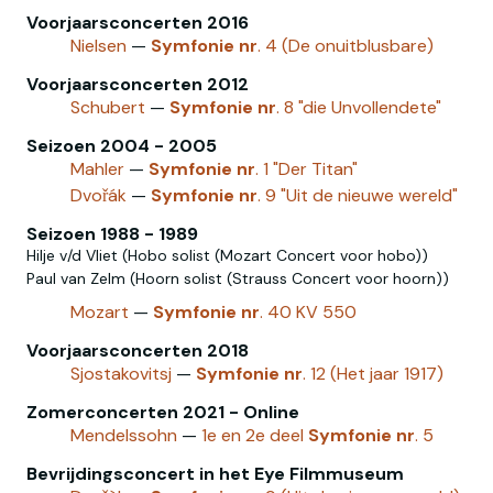
Voorjaarsconcerten 2016
Nielsen
—
Symfonie
nr
. 4 (De onuitblusbare)
Voorjaarsconcerten 2012
Schubert
—
Symfonie
nr
. 8 "die Unvollendete"
Seizoen 2004 - 2005
Mahler
—
Symfonie
nr
. 1 "Der Titan"
Dvořák
—
Symfonie
nr
. 9 "Uit de nieuwe wereld"
Seizoen 1988 - 1989
Hilje v/d Vliet (Hobo solist (Mozart Concert voor hobo))
Paul van Zelm (Hoorn solist (Strauss Concert voor hoorn))
Mozart‎
—
Symfonie
nr
. 40 KV 550
Voorjaarsconcerten 2018
Sjostakovitsj
—
Symfonie
nr
. 12 (Het jaar 1917)
Zomerconcerten 2021 - Online
Mendelssohn
—
1e en 2e deel
Symfonie
nr
. 5
Bevrijdingsconcert in het Eye Filmmuseum