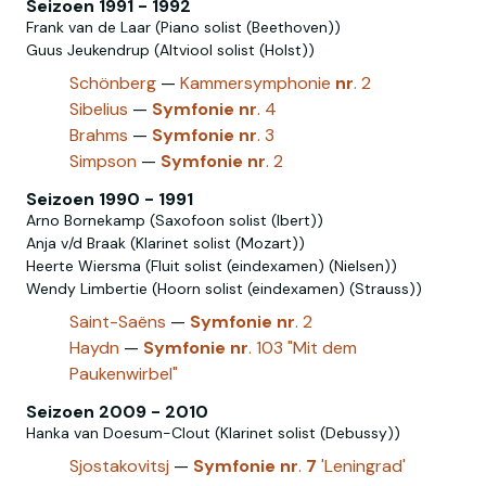
Seizoen 1991 - 1992
Frank van de Laar (Piano solist (Beethoven))
Guus Jeukendrup (Altviool solist (Holst))
Schönberg
—
Kammersymphonie
nr
. 2
Sibelius
—
Symfonie
nr
. 4
Brahms
—
Symfonie
nr
. 3
Simpson
—
Symfonie
nr
. 2
Seizoen 1990 - 1991
Arno Bornekamp (Saxofoon solist (Ibert))
Anja v/d Braak (Klarinet solist (Mozart))
Heerte Wiersma (Fluit solist (eindexamen) (Nielsen))
Wendy Limbertie (Hoorn solist (eindexamen) (Strauss))
Saint-Saëns
—
Symfonie
nr
. 2
Haydn
—
Symfonie
nr
. 103 "Mit dem
Paukenwirbel"
Seizoen 2009 - 2010
Hanka van Doesum-Clout (Klarinet solist (Debussy))
Sjostakovitsj
—
Symfonie
nr
.
7
'Leningrad'