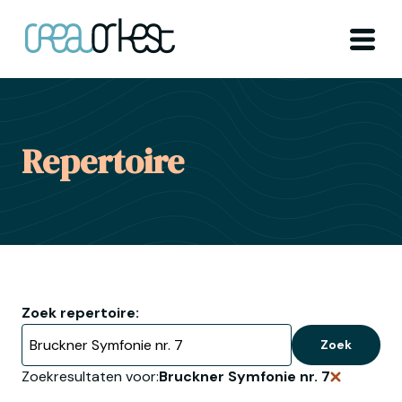
Ga naar home
Menu
Repertoire
Zoek repertoire:
Zoek
Zoekresultaten voor:
Bruckner Symfonie nr. 7
Verwijder 