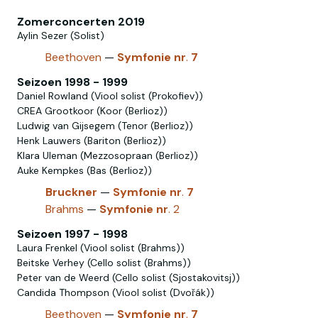
Zomerconcerten 2019
Aylin Sezer (Solist)
Beethoven
—
Symfonie
nr
.
7
Seizoen 1998 - 1999
Daniel Rowland (Viool solist (Prokofiev))
CREA Grootkoor (Koor (Berlioz))
Ludwig van Gijsegem (Tenor (Berlioz))
Henk Lauwers (Bariton (Berlioz))
Klara Uleman (Mezzosopraan (Berlioz))
Auke Kempkes (Bas (Berlioz))
Bruckner
—
Symfonie
nr
.
7
Brahms
—
Symfonie
nr
. 2
Seizoen 1997 - 1998
Laura Frenkel (Viool solist (Brahms))
Beitske Verhey (Cello solist (Brahms))
Peter van de Weerd (Cello solist (Sjostakovitsj))
Candida Thompson (Viool solist (Dvořák))
Beethoven
—
Symfonie
nr
.
7