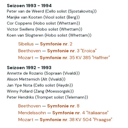
Seizoen 1993 - 1994
Peter van de Weerd (Cello solist (Sjostakovitsj))
Marijke van Kooten (Viool solist (Berg))
Cor Coppens (Hobo solist (Whettam))
Victor Swillens (Hobo solist‎ (Whettam))
Koen van Slogteren (Hobo‎ solist‎‎ (Whettam))
Sibelius
—
Symfonie
nr
. 2
Beethoven
—
Symfonie
nr
. 3 "Eroica"
Mozart
—
Symfonie
nr
. 35 KV 385 "Haffner"
Seizoen 1992 - 1993
Annette de Rozario (Sopraan (Vivaldi))
Alison Metternich (Alt (Vivaldi))
Jan Ype Nota (Cello solist (Haydn))
Winny Pollard (Zang (Moessorgski))
Peter Hendriks (Trompet solist (Telemann))
Beethoven
—
Symfonie
nr
. 8
Mendelssohn
—
Symfonie
nr
. 4 "Italiaanse"
Mozart
—
Symfonie
nr
. 38 KV 504 "Praagse"