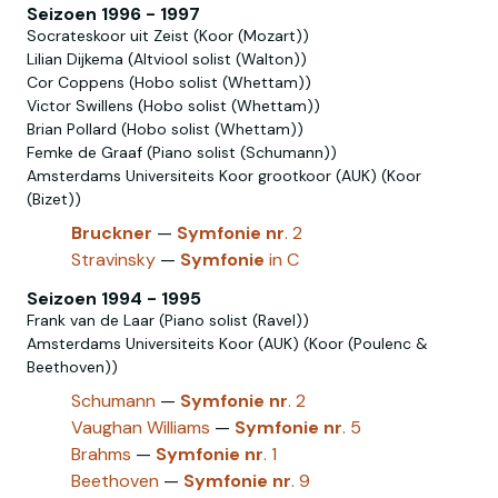
Seizoen 1996 - 1997
Socrateskoor uit Zeist (Koor (Mozart))
Lilian Dijkema (Altviool solist (Walton))
Cor Coppens (Hobo solist (Whettam))
Victor Swillens (Hobo solist‎ (Whettam))
Brian Pollard (Hobo‎ solist‎ (Whettam))
Femke de Graaf (Piano solist (Schumann))
Amsterdams Universiteits Koor grootkoor (AUK) (Koor
(Bizet))
Bruckner
—
Symfonie
nr
. 2
Stravinsky
—
Symfonie
in C
Seizoen 1994 - 1995
Frank van de Laar (Piano solist (Ravel))
Amsterdams Universiteits Koor (AUK) (Koor (Poulenc &
Beethoven))
Schumann
—
Symfonie
nr
. 2
Vaughan Williams
—
Symfonie
nr
. 5
Brahms
—
Symfonie
nr
. 1
Beethoven
—
Symfonie
nr
. 9