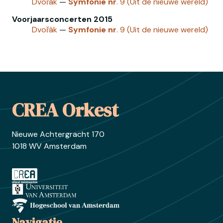
Dvořàk
—
Symfonie
nr
. 9 (Uit de nieuwe wereld)
Voorjaarsconcerten 2015
Dvořàk
—
Symfonie
nr
. 9 (Uit de nieuwe wereld)
Footer
CREA Orkest
Nieuwe Achtergracht 170
1018 WV Amsterdam
Ga naar crea.nl
Ga naar uva.nl
Ga naar hva.nl
Navigatie