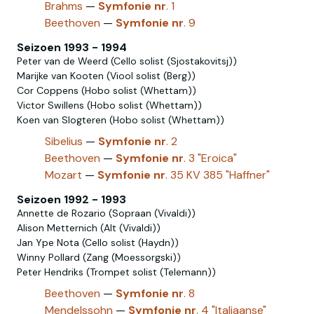
Brahms
—
Symfonie
nr
. 1
Beethoven
—
Symfonie
nr
. 9
Seizoen 1993 - 1994
Peter van de Weerd (Cello solist (Sjostakovitsj))
Marijke van Kooten (Viool solist (Berg))
Cor Coppens (Hobo solist (Whettam))
Victor Swillens (Hobo solist‎ (Whettam))
Koen van Slogteren (Hobo‎ solist‎‎ (Whettam))
Sibelius
—
Symfonie
nr
. 2
Beethoven
—
Symfonie
nr
. 3 "Eroica"
Mozart
—
Symfonie
nr
. 35 KV 385 "Haffner"
Seizoen 1992 - 1993
Annette de Rozario (Sopraan (Vivaldi))
Alison Metternich (Alt (Vivaldi))
Jan Ype Nota (Cello solist (Haydn))
Winny Pollard (Zang (Moessorgski))
Peter Hendriks (Trompet solist (Telemann))
Beethoven
—
Symfonie
nr
. 8
Mendelssohn
—
Symfonie
nr
. 4 "Italiaanse"