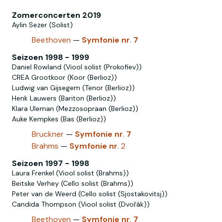
Zomerconcerten 2019
Aylin Sezer (Solist)
Beethoven
—
Symfonie
nr
.
7
Seizoen 1998 - 1999
Daniel Rowland (Viool solist (Prokofiev))
CREA Grootkoor (Koor (Berlioz))
Ludwig van Gijsegem (Tenor (Berlioz))
Henk Lauwers (Bariton (Berlioz))
Klara Uleman (Mezzosopraan (Berlioz))
Auke Kempkes (Bas (Berlioz))
Bruckner
—
Symfonie
nr
.
7
Brahms
—
Symfonie
nr
. 2
Seizoen 1997 - 1998
Laura Frenkel (Viool solist (Brahms))
Beitske Verhey (Cello solist (Brahms))
Peter van de Weerd (Cello solist (Sjostakovitsj))
Candida Thompson (Viool solist (Dvořák))
Beethoven
—
Symfonie
nr
.
7