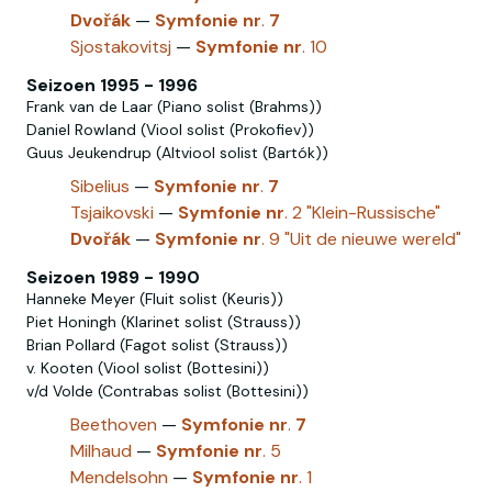
Dvořák
—
Symfonie
nr
.
7
Sjostakovitsj
—
Symfonie
nr
. 10
Seizoen 1995 - 1996
Frank van de Laar (Piano solist (Brahms))
Daniel Rowland (Viool solist (Prokofiev))
Guus Jeukendrup (Altviool solist (Bartók))
Sibelius
—
Symfonie
nr
.
7
Tsjaikovski
—
Symfonie
nr
. 2 "Klein-Russische"
Dvořák
—
Symfonie
nr
. 9 "Uit de nieuwe wereld"
Seizoen 1989 - 1990
Hanneke Meyer (Fluit solist (Keuris))
Piet Honingh (Klarinet solist (Strauss))
Brian Pollard (Fagot solist (Strauss))
v. Kooten (Viool solist (Bottesini))
v/d Volde (Contrabas solist (Bottesini))
Beethoven
—
Symfonie
nr
.
7
Milhaud
—
Symfonie
nr
. 5
Mendelsohn
—
Symfonie
nr
. 1