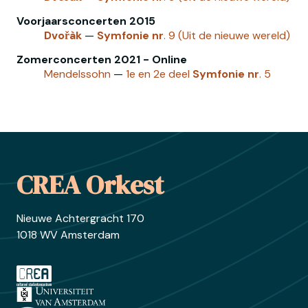
Voorjaarsconcerten 2015
Dvořàk
—
Symfonie
nr
. 9 (Uit de nieuwe wereld)
Zomerconcerten 2021 - Online
Mendelssohn
—
1e en 2e deel
Symfonie
nr
. 5
Footer
CREA Orkest
Nieuwe Achtergracht 170
1018 WV Amsterdam
Ga naar crea.nl
Ga naar uva.nl