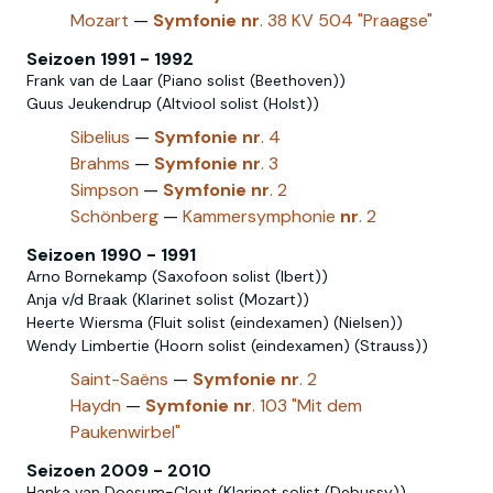
Mozart
—
Symfonie
nr
. 38 KV 504 "Praagse"
Seizoen 1991 - 1992
Frank van de Laar (Piano solist (Beethoven))
Guus Jeukendrup (Altviool solist (Holst))
Sibelius
—
Symfonie
nr
. 4
Brahms
—
Symfonie
nr
. 3
Simpson
—
Symfonie
nr
. 2
Schönberg
—
Kammersymphonie
nr
. 2
Seizoen 1990 - 1991
Arno Bornekamp (Saxofoon solist (Ibert))
Anja v/d Braak (Klarinet solist (Mozart))
Heerte Wiersma (Fluit solist (eindexamen) (Nielsen))
Wendy Limbertie (Hoorn solist (eindexamen) (Strauss))
Saint-Saëns
—
Symfonie
nr
. 2
Haydn
—
Symfonie
nr
. 103 "Mit dem
Paukenwirbel"
Seizoen 2009 - 2010
Hanka van Doesum-Clout (Klarinet solist (Debussy))