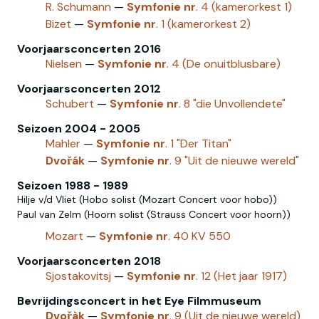
R. Schumann
—
Symfonie
nr
. 4 (kamerorkest 1)
Bizet
—
Symfonie
nr
. 1 (kamerorkest 2)
Voorjaarsconcerten 2016
Nielsen
—
Symfonie
nr
. 4 (De onuitblusbare)
Voorjaarsconcerten 2012
Schubert
—
Symfonie
nr
. 8 "die Unvollendete"
Seizoen 2004 - 2005
Mahler
—
Symfonie
nr
. 1 "Der Titan"
Dvořák
—
Symfonie
nr
. 9 "Uit de nieuwe wereld"
Seizoen 1988 - 1989
Hilje v/d Vliet (Hobo solist (Mozart Concert voor hobo))
Paul van Zelm (Hoorn solist (Strauss Concert voor hoorn))
Mozart‎
—
Symfonie
nr
. 40 KV 550
Voorjaarsconcerten 2018
Sjostakovitsj
—
Symfonie
nr
. 12 (Het jaar 1917)
Bevrijdingsconcert in het Eye Filmmuseum
Dvořàk
—
Symfonie
nr
. 9 (Uit de nieuwe wereld)