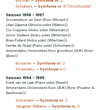
Borodin
—
Symfonie
nr
. 2
Schubert
—
Symfonie
nr
. 8 "Onvoltooide"
Seizoen 1996 - 1997
Socrateskoor uit Zeist (Koor (Mozart))
Lilian Dijkema (Altviool solist (Walton))
Cor Coppens (Hobo solist (Whettam))
Victor Swillens (Hobo solist‎ (Whettam))
Brian Pollard (Hobo‎ solist‎ (Whettam))
Femke de Graaf (Piano solist (Schumann))
Amsterdams Universiteits Koor grootkoor (AUK) (Koor
(Bizet))
Bruckner
—
Symfonie
nr
. 2
Stravinsky
—
Symfonie
in C
Seizoen 1994 - 1995
Frank van de Laar (Piano solist (Ravel))
Amsterdams Universiteits Koor (AUK) (Koor (Poulenc &
Beethoven))
Schumann
—
Symfonie
nr
. 2
Vaughan Williams
—
Symfonie
nr
. 5