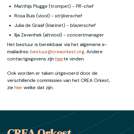
Matthijs Plugge (trompet) - 
PR-chef
Rosa Buis (viool) - 
strijkerschef
Julia de Graaf (klarinet) - 
blazerschef
Ilja Zevenhek (altviool) - 
concertmanager
Het bestuur is bereikbaar via het algemene e-
mailadres: 
bestuur@creaorkest.org
. Andere 
contactgegevens zijn 
hier
te vinden.

Ook worden er taken uitgevoerd door de 
verschillende commissies van het CREA Orkest, 
zie 
hier
 welke dat zijn.
Footer
CREA Orkest