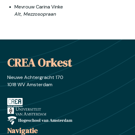
Alt, Mezzosopraan
Footer
CREA Orkest
Nieuwe Achtergracht 170
1018 WV Amsterdam
Ga naar crea.nl
Ga naar uva.nl
Ga naar hva.nl
Navigatie