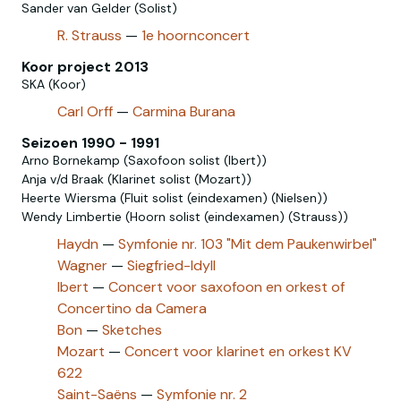
Sander van Gelder (Solist)
R. Strauss
—
1e hoornconcert
Koor project 2013
SKA (Koor)
Carl Orff
—
Carmina Burana
Seizoen 1990 - 1991
Arno Bornekamp (Saxofoon solist (Ibert))
Anja v/d Braak (Klarinet solist (Mozart))
Heerte Wiersma (Fluit solist (eindexamen) (Nielsen))
Wendy Limbertie (Hoorn solist (eindexamen) (Strauss))
Haydn
—
Symfonie nr. 103 "Mit dem Paukenwirbel"
Wagner
—
Siegfried-Idyll
Ibert
—
Concert voor saxofoon en orkest of
Concertino da Camera
Bon
—
Sketches
Mozart
—
Concert voor klarinet en orkest KV
622
Saint-Saëns
—
Symfonie nr. 2