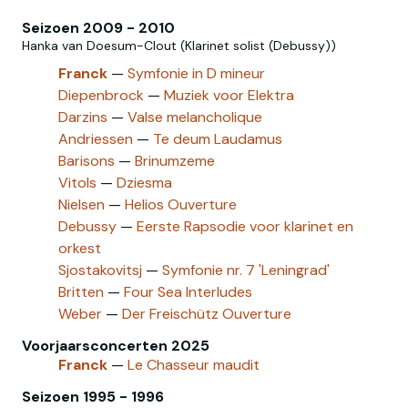
Seizoen 2009 - 2010
Hanka van Doesum-Clout (Klarinet solist (Debussy))
Franck
—
Symfonie in D mineur
Diepenbrock
—
Muziek voor Elektra
Darzins
—
Valse melancholique
Andriessen
—
Te deum Laudamus
Barisons
—
Brinumzeme
Vitols
—
Dziesma
Nielsen
—
Helios Ouverture
Debussy
—
Eerste Rapsodie voor klarinet en
orkest
Sjostakovitsj
—
Symfonie nr. 7 'Leningrad'
Britten
—
Four Sea Interludes
Weber
—
Der Freischütz Ouverture
Voorjaarsconcerten 2025
Franck
—
Le Chasseur maudit
Seizoen 1995 - 1996