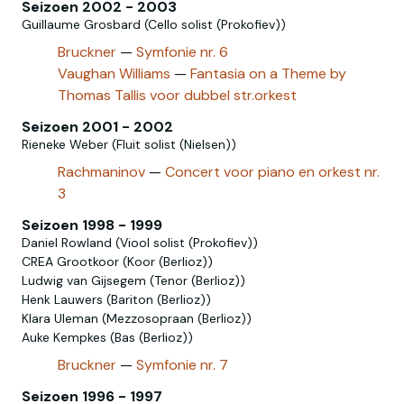
Seizoen 2002 - 2003
Guillaume Grosbard (Cello solist (Prokofiev))
Bruckner
—
Symfonie nr. 6
Vaughan Williams
—
Fantasia on a Theme by
Thomas Tallis voor dubbel str.orkest
Seizoen 2001 - 2002
Rieneke Weber (Fluit solist (Nielsen‎))
Rachmaninov
—
Concert voor piano en orkest nr.
3
Seizoen 1998 - 1999
Daniel Rowland (Viool solist (Prokofiev))
CREA Grootkoor (Koor (Berlioz))
Ludwig van Gijsegem (Tenor (Berlioz))
Henk Lauwers (Bariton (Berlioz))
Klara Uleman (Mezzosopraan (Berlioz))
Auke Kempkes (Bas (Berlioz))
Bruckner
—
Symfonie nr. 7
Seizoen 1996 - 1997