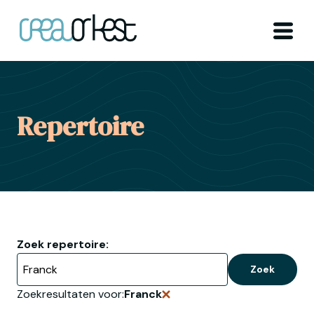
Ga naar home
Menu
Repertoire
Zoek repertoire:
Zoek
Zoekresultaten voor:
Franck
Verwijder zoekopdracht