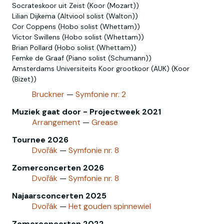
Socrateskoor uit Zeist (Koor (Mozart))
Lilian Dijkema (Altviool solist (Walton))
Cor Coppens (Hobo solist (Whettam))
Victor Swillens (Hobo solist‎ (Whettam))
Brian Pollard (Hobo‎ solist‎ (Whettam))
Femke de Graaf (Piano solist (Schumann))
Amsterdams Universiteits Koor grootkoor (AUK) (Koor
(Bizet))
Bruckner
—
Symfonie nr. 2
Muziek gaat door - Projectweek 2021
Arrangement
—
Grease
Tournee 2026
Dvořák
—
Symfonie nr. 8
Zomerconcerten 2026
Dvořák
—
Symfonie nr. 8
Najaarsconcerten 2025
Dvořák
—
Het gouden spinnewiel
Zomerconcerten 2022