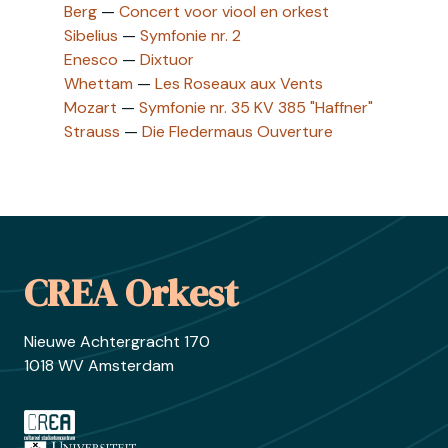
Berg
—
Concert voor viool en orkest
Sibelius
—
Symfonie nr. 2
Enesco
—
Dixtuor
Whettam
—
Les Roseaux aux Vents
Mozart
—
Symfonie nr. 35 KV 385 "Haffner"
Strauss
—
Die Fledermaus Ouverture
Footer
CREA Orkest
Nieuwe Achtergracht 170
1018 WV Amsterdam
Ga naar crea.nl