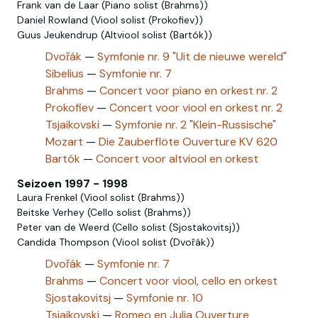
Frank van de Laar (Piano solist (Brahms))
Daniel Rowland (Viool solist (Prokofiev))
Guus Jeukendrup (Altviool solist (Bartók))
Dvořák
—
Symfonie nr. 9 "Uit de nieuwe wereld"
Sibelius
—
Symfonie nr. 7
Brahms
—
Concert voor piano en orkest nr. 2
Prokofiev
—
Concert voor viool en orkest nr. 2
Tsjaikovski
—
Symfonie nr. 2 "Klein-Russische"
Mozart
—
Die Zauberflöte Ouverture KV 620
Bartók
—
Concert voor altviool en orkest
Seizoen 1997 - 1998
Laura Frenkel (Viool solist (Brahms))
Beitske Verhey (Cello solist (Brahms))
Peter van de Weerd (Cello solist (Sjostakovitsj))
Candida Thompson (Viool solist (Dvořák))
Dvořák
—
Symfonie nr. 7
Brahms
—
Concert voor viool, cello en orkest
Sjostakovitsj
—
Symfonie nr. 10
Tsjaikovski
—
Romeo en Julia Ouverture