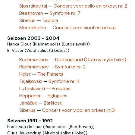
Sjostakovitsj‎
—
Concert voor cello en orkest nr. 2
Beethoven
—
Symfonie nr. 7
Sibelius
—
Tapiola
Mendelsohn
—
Concert voor viool en orkest
Seizoen 2003 - 2004
Hanka Clout (Klarinet solist (Lutoslawski))
E. Visser (Viool solist (Sibelius))
Rachmaninov
—
Dodeneiland (Ostrov myortvïkh)
Rachmaninov‎
—
Symfonie nr. 2
Holst
—
The Planets
Tsjaikovski
—
Symfonie nr. 4
Lutoslawski
—
Preludes
Heppener
—
Eglogues
Janáček
—
Zárlifost
Sibelius
—
Concert voor viool en orkest in D
Seizoen 1991 - 1992
Frank van de Laar (Piano solist (Beethoven))
Guus Jeukendrup (Altviool solist (Holst))