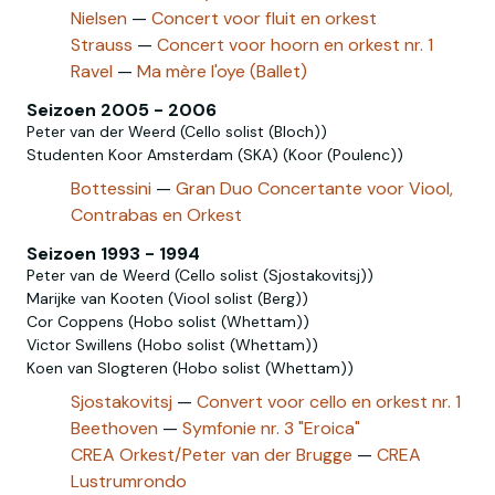
Nielsen
—
Concert voor fluit en orkest
Strauss
—
Concert voor hoorn en orkest nr. 1
Ravel
—
Ma mère l'oye (Ballet)
Seizoen 2005 - 2006
Peter van der Weerd (Cello solist (Bloch))
Studenten Koor Amsterdam (SKA) (Koor (Poulenc))
Bottessini
—
Gran Duo Concertante voor Viool,
Contrabas en Orkest
Seizoen 1993 - 1994
Peter van de Weerd (Cello solist (Sjostakovitsj))
Marijke van Kooten (Viool solist (Berg))
Cor Coppens (Hobo solist (Whettam))
Victor Swillens (Hobo solist‎ (Whettam))
Koen van Slogteren (Hobo‎ solist‎‎ (Whettam))
Sjostakovitsj
—
Convert voor cello en orkest nr. 1
Beethoven
—
Symfonie nr. 3 "Eroica"
CREA Orkest/Peter van der Brugge
—
CREA
Lustrumrondo