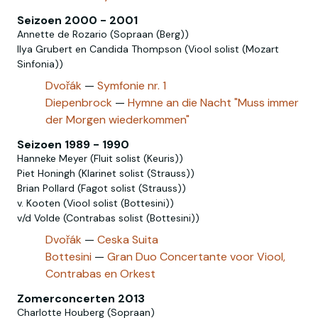
Seizoen 2000 - 2001
Annette de Rozario (Sopraan (Berg))
Ilya Grubert en Candida Thompson (Viool solist (Mozart
Sinfonia))
Dvořák
—
Symfonie nr. 1
Diepenbrock
—
Hymne an die Nacht "Muss immer
der Morgen wiederkommen"
Seizoen 1989 - 1990
Hanneke Meyer (Fluit solist (Keuris))
Piet Honingh (Klarinet solist (Strauss))
Brian Pollard (Fagot solist (Strauss))
v. Kooten (Viool solist (Bottesini))
v/d Volde (Contrabas solist (Bottesini))
Dvořák
—
Ceska Suita
Bottesini
—
Gran Duo Concertante voor Viool,
Contrabas en Orkest
Zomerconcerten 2013
Charlotte Houberg (Sopraan)