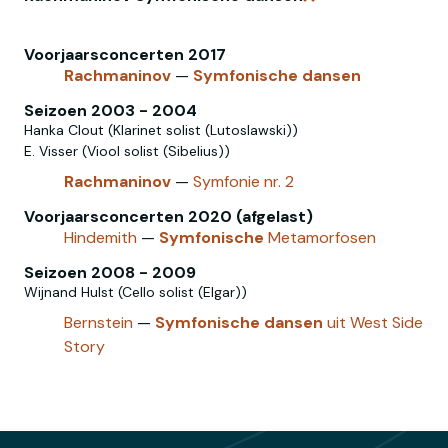
Verwijder zoekopdr
Voorjaarsconcerten 2017
Rachmaninov
—
Symfonische
dansen
Seizoen 2003 - 2004
Hanka Clout (Klarinet solist (Lutoslawski))
E. Visser (Viool solist (Sibelius))
Rachmaninov
—
Symfonie nr. 2
Voorjaarsconcerten 2020 (afgelast)
Hindemith
—
Symfonische
Metamorfosen
Seizoen 2008 - 2009
Wijnand Hulst (Cello solist (Elgar))
Bernstein
—
Symfonische
dansen
uit West Side
Story