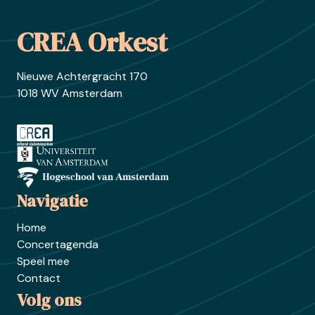
Footer
CREA Orkest
Nieuwe Achtergracht 170
1018 WV Amsterdam
Ga naar crea.nl
Ga naar uva.nl
Ga naar hva.nl
Navigatie
Home
Concertagenda
Speel mee
Contact
Volg ons