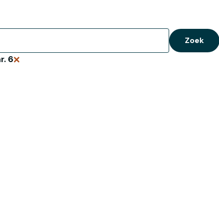
Zoek
r. 6
Verwijder zoekopdracht