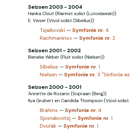
Seizoen 2003 - 2004
Hanka Clout (Klarinet solist (Lutoslawski))
E. Visser (Viool solist (Sibelius))
Tsjaikovski
—
Symfonie
nr
. 4
Rachmaninov‎
—
Symfonie
nr
. 2
Seizoen 2001 - 2002
Rieneke Weber (Fluit solist (Nielsen‎))
Sibelius
—
Symfonie
nr
. 1
Nielsen
—
Symfonie
nr
. 3 "Sinfonia e
Seizoen 2000 - 2001
Annette de Rozario (Sopraan (Berg))
Ilya Grubert en Candida Thompson (Viool solist 
Brahms
—
Symfonie
nr
. 4
Sjostakovitsj
—
Symfonie
nr
. 1
Dvořák
—
Symfonie
nr
. 1