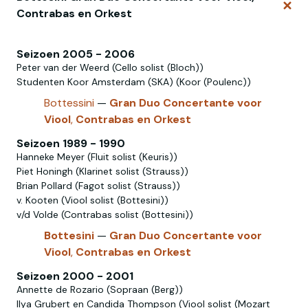
Verw
Contrabas en Orkest
Seizoen 2005 - 2006
Peter van der Weerd (Cello solist (Bloch))
Studenten Koor Amsterdam (SKA) (Koor (Poulenc))
Bottessini
—
Gran
Duo
Concertante
voor
Viool
,
Contrabas
en
Orkest
Seizoen 1989 - 1990
Hanneke Meyer (Fluit solist (Keuris))
Piet Honingh (Klarinet solist (Strauss))
Brian Pollard (Fagot solist (Strauss))
v. Kooten (Viool solist (Bottesini))
v/d Volde (Contrabas solist (Bottesini))
Bottesini
—
Gran
Duo
Concertante
voor
Viool
,
Contrabas
en
Orkest
Seizoen 2000 - 2001
Annette de Rozario (Sopraan (Berg))
Ilya Grubert en Candida Thompson (Viool solist (Mozart