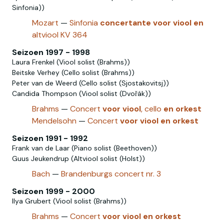
Sinfonia))
Mozart‎
—
Sinfonia
concertante
voor
viool
en
altviool KV 364
Seizoen 1997 - 1998
Laura Frenkel (Viool solist (Brahms))
Beitske Verhey (Cello solist (Brahms))
Peter van de Weerd (Cello solist (Sjostakovitsj))
Candida Thompson (Viool solist (Dvořák))
Brahms
—
Concert
voor
viool
, cello
en
orkest
Mendelsohn
—
Concert
voor
viool
en
orkest
Seizoen 1991 - 1992
Frank van de Laar (Piano solist (Beethoven))
Guus Jeukendrup (Altviool solist (Holst))
Bach
—
Brandenburgs concert nr. 3
Seizoen 1999 - 2000
Ilya Grubert (Viool solist (Brahms))
Brahms
—
Concert
voor
viool
en
orkest