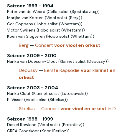
Seizoen 1993 - 1994
Peter van de Weerd (Cello solist (Sjostakovitsj))
Marijke van Kooten (Viool solist (Berg))
Cor Coppens (Hobo solist (Whettam))
Victor Swillens (Hobo solist‎ (Whettam))
Koen van Slogteren (Hobo‎ solist‎‎ (Whettam))
Berg
—
Concert
voor
viool
en
orkest
Seizoen 2009 - 2010
Hanka van Doesum-Clout (Klarinet solist (Debussy))
Debussy
—
Eerste Rapsodie
voor
klarinet
en
orkest
Seizoen 2003 - 2004
Hanka Clout (Klarinet solist (Lutoslawski))
E. Visser (Viool solist (Sibelius))
Sibelius
—
Concert
voor
viool
en
orkest
in D
Seizoen 1998 - 1999
Daniel Rowland (Viool solist (Prokofiev))
CREA Grootkoor (Koor (Berlioz))