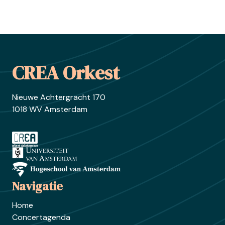
Footer
CREA Orkest
Nieuwe Achtergracht 170
1018 WV Amsterdam
Ga naar crea.nl
Ga naar uva.nl
Ga naar hva.nl
Navigatie
Home
Concertagenda