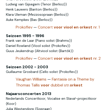
Ludwig van Gijsegem (Tenor (Berlioz))
Henk Lauwers (Bariton (Berlioz))
Klara Uleman (Mezzosopraan (Berlioz))
Auke Kempkes (Bas (Berlioz))
Prokofiev
—
Concert
voor
viool
en
orkest
nr. 1
Seizoen 1995 - 1996
Frank van de Laar (Piano solist (Brahms))
Daniel Rowland (Viool solist (Prokofiev))
Guus Jeukendrup (Altviool solist (Bartók))
Prokofiev
—
Concert
voor
viool
en
orkest
nr. 2
Seizoen 2002 - 2003
Guillaume Grosbard (Cello solist (Prokofiev))
Vaughan Williams
—
Fantasia on a Theme by
Thomas Tallis
voor
dubbel str.
orkest
Najaarsconcerten 2013
Nederlands Concertkoor, Vocalise en Slava!-projectkoor
(Koor)
Julia Westendorp (Sopraan)