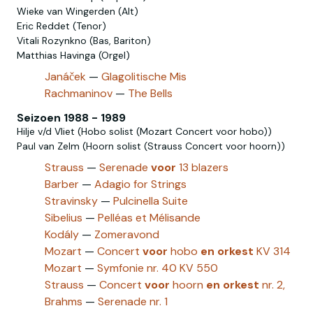
Wieke van Wingerden (Alt)
Eric Reddet (Tenor)
Vitali Rozynkno (Bas, Bariton)
Matthias Havinga (Orgel)
Janáček
—
Glagolitische Mis
Rachmaninov
—
The Bells
Seizoen 1988 - 1989
Hilje v/d Vliet (Hobo solist (Mozart Concert voor hobo))
Paul van Zelm (Hoorn solist (Strauss Concert voor hoorn))
Strauss
—
Serenade
voor
13 blazers
Barber
—
Adagio for Strings
Stravinsky
—
Pulcinella Suite
Sibelius
—
Pelléas et Mélisande
Kodály
—
Zomeravond
Mozart
—
Concert
voor
hobo
en
orkest
KV 314
Mozart‎
—
Symfonie nr. 40 KV 550
Strauss‎
—
Concert
voor
hoorn
en
orkest
nr. 2,
Brahms
—
Serenade nr. 1