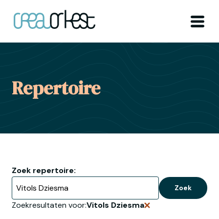
Ga naar home
Menu
Repertoire
Zoek repertoire:
Zoek
Zoekresultaten voor:
Vitols Dziesma
Verwijder zoekopdra