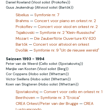
Daniel Rowland (Viool solist (Prokofiev))
Guus Jeukendrup (Altviool solist (Bartók))
Sibelius
—
Symfonie nr. 7
Brahms
—
Concert voor piano en orkest nr. 2
Prokofiev
—
Concert voor viool en orkest nr. 2
Tsjaikovski
—
Symfonie nr. 2 "Klein-Russische"
Mozart
—
Die Zauberflöte Ouverture KV 620
Bartók
—
Concert voor altviool en orkest
Dvořák
—
Symfonie nr. 9 "Uit de nieuwe wereld"
Seizoen 1993 - 1994
Peter van de Weerd (Cello solist (Sjostakovitsj))
Marijke van Kooten (Viool solist (Berg))
Cor Coppens (Hobo solist (Whettam))
Victor Swillens (Hobo solist‎ (Whettam))
Koen van Slogteren (Hobo‎ solist‎‎ (Whettam))
Sjostakovitsj
—
Convert voor cello en orkest nr. 1
Beethoven
—
Symfonie nr. 3 "Eroica"
CREA Orkest/Peter van der Brugge
—
CREA
Lustrumrondo