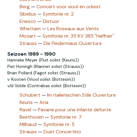
Berg
—
Concert voor viool en orkest
Sibelius
—
Symfonie nr. 2
Enesco
—
Dixtuor
Whettam
—
Les Roseaux aux Vents
Mozart
—
Symfonie nr. 35 KV 385 "Haffner"
Strauss
—
Die Fledermaus Ouverture
Seizoen 1989 - 1990
Hanneke Meyer (Fluit solist (Keuris))
Piet Honingh (Klarinet solist (Strauss))
Brian Pollard (Fagot solist (Strauss))
v. Kooten (Viool solist (Bottesini))
v/d Volde (Contrabas solist (Bottesini))
Schubert
—
Im italienischen Stile Ouverture
Keuris
—
Aria
Ravel
—
Pavane pour une infante defunte
Beethoven
—
Symfonie nr. 7
Milhaud
—
Symfonie nr. 5
Strauss
—
Duet Concertino