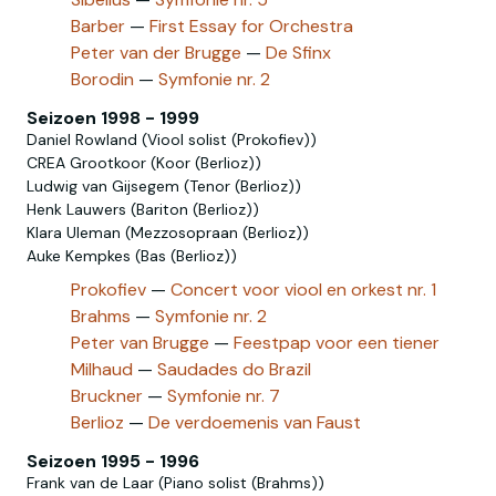
Barber
—
First Essay for Orchestra
Peter van der Brugge
—
De Sfinx
Borodin
—
Symfonie nr. 2
Seizoen 1998 - 1999
Daniel Rowland (Viool solist (Prokofiev))
CREA Grootkoor (Koor (Berlioz))
Ludwig van Gijsegem (Tenor (Berlioz))
Henk Lauwers (Bariton (Berlioz))
Klara Uleman (Mezzosopraan (Berlioz))
Auke Kempkes (Bas (Berlioz))
Prokofiev
—
Concert voor viool en orkest nr. 1
Brahms
—
Symfonie nr. 2
Peter van Brugge
—
Feestpap voor een tiener
Milhaud
—
Saudades do Brazil
Bruckner
—
Symfonie nr. 7
Berlioz
—
De verdoemenis van Faust
Seizoen 1995 - 1996
Frank van de Laar (Piano solist (Brahms))