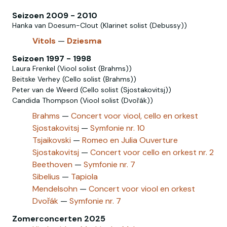
Seizoen 2009 - 2010
Hanka van Doesum-Clout (Klarinet solist (Debussy))
Vitols
—
Dziesma
Seizoen 1997 - 1998
Laura Frenkel (Viool solist (Brahms))
Beitske Verhey (Cello solist (Brahms))
Peter van de Weerd (Cello solist (Sjostakovitsj))
Candida Thompson (Viool solist (Dvořák))
Brahms
—
Concert voor viool, cello en orkest
Sjostakovitsj
—
Symfonie nr. 10
Tsjaikovski
—
Romeo en Julia Ouverture
Sjostakovitsj‎
—
Concert voor cello en orkest nr. 2
Beethoven
—
Symfonie nr. 7
Sibelius
—
Tapiola
Mendelsohn
—
Concert voor viool en orkest
Dvořák
—
Symfonie nr. 7
Zomerconcerten 2025