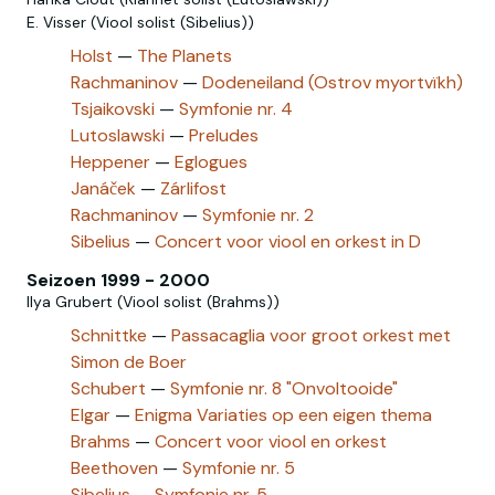
E. Visser (Viool solist (Sibelius))
Holst
—
The Planets
Rachmaninov
—
Dodeneiland (Ostrov myortvïkh)
Tsjaikovski
—
Symfonie nr. 4
Lutoslawski
—
Preludes
Heppener
—
Eglogues
Janáček
—
Zárlifost
Rachmaninov‎
—
Symfonie nr. 2
Sibelius
—
Concert voor viool en orkest in D
Seizoen 1999 - 2000
Ilya Grubert (Viool solist (Brahms))
Schnittke
—
Passacaglia voor groot orkest met
Simon de Boer
Schubert
—
Symfonie nr. 8 "Onvoltooide"
Elgar
—
Enigma Variaties op een eigen thema
Brahms
—
Concert voor viool en orkest
Beethoven
—
Symfonie nr. 5
Sibelius
—
Symfonie nr. 5