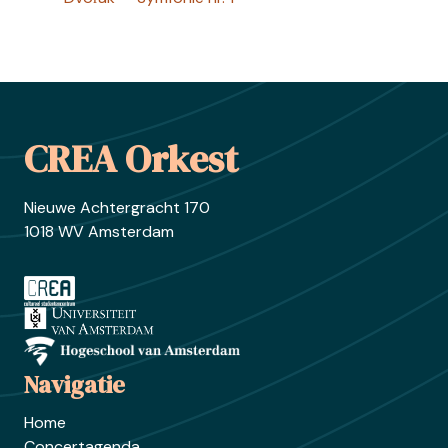
Footer
CREA Orkest
Nieuwe Achtergracht 170
1018 WV Amsterdam
Ga naar crea.nl
Ga naar uva.nl
Ga naar hva.nl
Navigatie
Home
Concertagenda