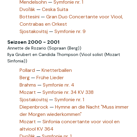
Mendelsohn
—
Symfonie nr. 1
Dvořák
—
Ceska Suita
Bottesini
—
Gran Duo Concertante voor Viool,
Contrabas en Orkest
Sjostakovitsj
—
Symfonie nr. 9
Seizoen 2000 - 2001
Annette de Rozario (Sopraan (Berg))
Ilya Grubert en Candida Thompson (Viool solist (Mozart
Sinfonia))
Pollard
—
Knetterballen
Berg
—
Frühe Lieder
Brahms
—
Symfonie nr. 4
Mozart
—
Symfonie nr. 34 KV 338
Sjostakovitsj
—
Symfonie nr. 1
Diepenbrock
—
Hymne an die Nacht "Muss immer
der Morgen wiederkommen"
Mozart‎
—
Sinfonia concertante voor viool en
altviool KV 364
Dvořák
—
Symfonie nr. 1