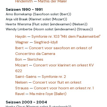
Hindemith
—
Mathis der Maler
Seizoen 1990 - 1991
Arno Bornekamp (Saxofoon solist (Ibert))
Anja v/d Braak (Klarinet solist (Mozart))
Heerte Wiersma (Fluit solist (eindexamen) (Nielsen))
Wendy Limbertie (Hoorn solist (eindexamen) (Strauss))
Haydn
—
Symfonie nr. 103 "Mit dem Paukenwirbel"
Wagner
—
Siegfried-Idyll
Ibert
—
Concert voor saxofoon en orkest of
Concertino da Camera
Bon
—
Sketches
Mozart
—
Concert voor klarinet en orkest KV
622
Saint-Saëns
—
Symfonie nr. 2
Nielsen
—
Concert voor fluit en orkest
Strauss
—
Concert voor hoorn en orkest nr. 1
Ravel
—
Ma mère l'oye (Ballet)
Seizoen 2003 - 2004
Hanka Clout (Klarinet solist (Lutoslawski))