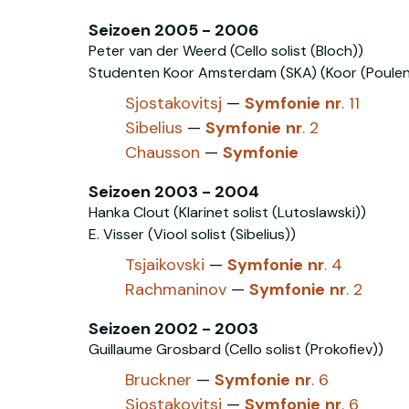
Seizoen 2005 - 2006
Peter van der Weerd (Cello solist (Bloch))
Studenten Koor Amsterdam (SKA) (Koor (Poulen
Sjostakovitsj
—
Symfonie
nr
. 11
Sibelius
—
Symfonie
nr
. 2
Chausson
—
Symfonie
Seizoen 2003 - 2004
Hanka Clout (Klarinet solist (Lutoslawski))
E. Visser (Viool solist (Sibelius))
Tsjaikovski
—
Symfonie
nr
. 4
Rachmaninov‎
—
Symfonie
nr
. 2
Seizoen 2002 - 2003
Guillaume Grosbard (Cello solist (Prokofiev))
Bruckner
—
Symfonie
nr
. 6
Sjostakovitsj
—
Symfonie
nr
. 6