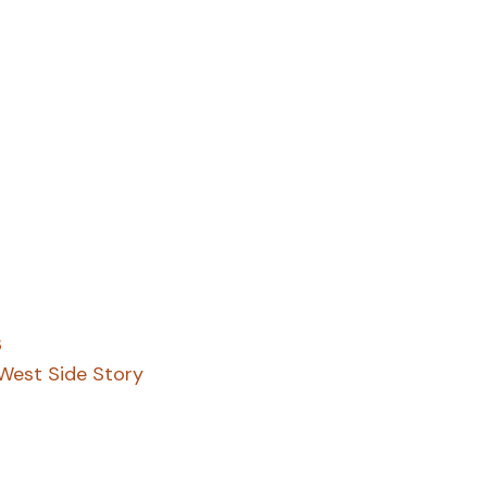
3
West Side Story