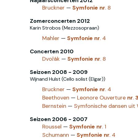
Najaarsconcerten 2012
Bruckner
—
Symfonie
nr
. 8
Zomerconcerten 2012
Karin Strobos (Mezzosopraan)
Mahler
—
Symfonie
nr
. 4
Concerten 2010
Dvořák
—
Symfonie
nr
. 8
Seizoen 2008 - 2009
Wijnand Hulst (Cello solist (Elgar))
Bruckner
—
Symfonie
nr
. 4
Beethoven
—
Leonore Ouverture
nr
.
Bernstein
—
Symfonische dansen uit 
Seizoen 2006 - 2007
Roussel
—
Symfonie
nr
. 1
Schumann
—
Symfonie
nr
. 4