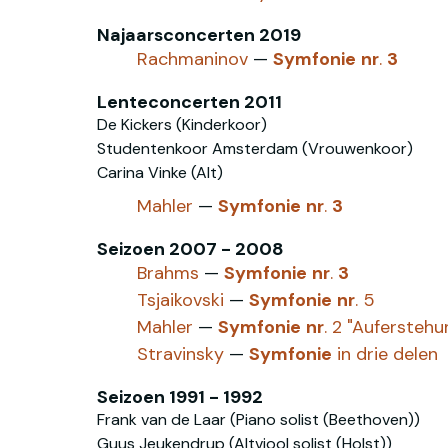
Najaarsconcerten 2019
Rachmaninov
—
Symfonie
nr
.
3
Lenteconcerten 2011
De Kickers (Kinderkoor)
Studentenkoor Amsterdam (Vrouwenkoor)
Carina Vinke (Alt)
Mahler
—
Symfonie
nr
.
3
Seizoen 2007 - 2008
Brahms
—
Symfonie
nr
.
3
Tsjaikovski‎
—
Symfonie
nr
. 5
Mahler
—
Symfonie
nr
. 2 "Auferstehu
Stravinsky
—
Symfonie
in drie delen
Seizoen 1991 - 1992
Frank van de Laar (Piano solist (Beethoven))
Guus Jeukendrup (Altviool solist (Holst))