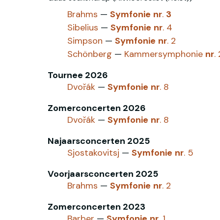
Brahms
—
Symfonie
nr
.
3
Sibelius
—
Symfonie
nr
. 4
Simpson
—
Symfonie
nr
. 2
Schönberg
—
Kammersymphonie
nr
. 
Tournee 2026
Dvořák
—
Symfonie
nr
. 8
Zomerconcerten 2026
Dvořák
—
Symfonie
nr
. 8
Najaarsconcerten 2025
Sjostakovitsj
—
Symfonie
nr
. 5
Voorjaarsconcerten 2025
Brahms
—
Symfonie
nr
. 2
Zomerconcerten 2023
Barber
—
Symfonie
nr
. 1