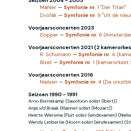
Seizoen 2004 - 2005
Mahler
—
Symfonie
nr
. 1 "Der Titan"
Dvořák
—
Symfonie
nr
. 9 "Uit de nie
Voorjaarsconcerten 2023
Dopper
—
Symfonie
nr
. 6 (Amsterd
Voorjaarsconcerten 2021 (2 kamerorkes
R. Schumann
—
Symfonie
nr
. 4 (kame
Bizet
—
Symfonie
nr
. 1 (kamerorkest 
Voorjaarsconcerten 2016
Nielsen
—
Symfonie
nr
. 4 (De onuitb
Seizoen 1990 - 1991
Arno Bornekamp (Saxofoon solist (Ibert))
Anja v/d Braak (Klarinet solist (Mozart))
Heerte Wiersma (Fluit solist (eindexamen) (Niels
Wendy Limbertie (Hoorn solist (eindexamen) (St