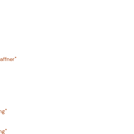
affner"
ng"
ng"