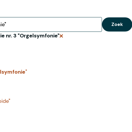
Zoek
e nr. 3 "Orgelsymfonie"
Verwijder zoekopdracht
lsymfonie
"
oide"