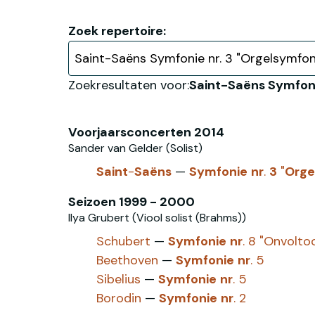
Zoek repertoire:
Zoekresultaten voor:
Saint-Saëns Symfoni
Voorjaarsconcerten 2014
Sander van Gelder (Solist)
Saint
-
Saëns
—
Symfonie
nr
.
3
"
Orge
Seizoen 1999 - 2000
Ilya Grubert (Viool solist (Brahms))
Schubert
—
Symfonie
nr
. 8 "Onvolto
Beethoven
—
Symfonie
nr
. 5
Sibelius
—
Symfonie
nr
. 5
Borodin
—
Symfonie
nr
. 2