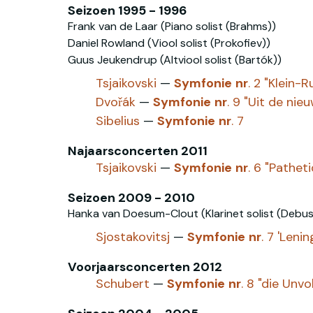
Seizoen 1995 - 1996
Frank van de Laar (Piano solist (Brahms))
Daniel Rowland (Viool solist (Prokofiev))
Guus Jeukendrup (Altviool solist (Bartók))
Tsjaikovski
—
Symfonie
nr
. 2 "Klein-
Dvořák
—
Symfonie
nr
. 9 "Uit de nie
Sibelius
—
Symfonie
nr
. 7
Najaarsconcerten 2011
Tsjaikovski
—
Symfonie
nr
. 6 "Pathet
Seizoen 2009 - 2010
Hanka van Doesum-Clout (Klarinet solist (Debus
Sjostakovitsj
—
Symfonie
nr
. 7 'Lenin
Voorjaarsconcerten 2012
Schubert
—
Symfonie
nr
. 8 "die Unvo