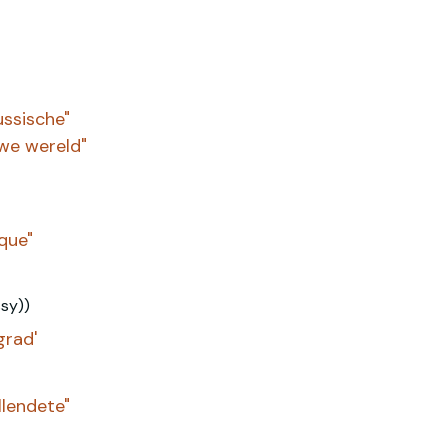
Russische"
uwe wereld"
ique"
sy))
grad'
llendete"