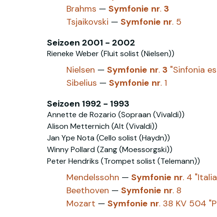
Brahms
—
Symfonie
nr
.
3
Tsjaikovski‎
—
Symfonie
nr
. 5
Seizoen 2001 - 2002
Rieneke Weber (Fluit solist (Nielsen‎))
Nielsen
—
Symfonie
nr
.
3
"Sinfonia es
Sibelius
—
Symfonie
nr
. 1
Seizoen 1992 - 1993
Annette de Rozario (Sopraan (Vivaldi))
Alison Metternich (Alt (Vivaldi))
Jan Ype Nota (Cello solist (Haydn))
Winny Pollard (Zang (Moessorgski))
Peter Hendriks (Trompet solist (Telemann))
Mendelssohn
—
Symfonie
nr
. 4 "Ital
Beethoven
—
Symfonie
nr
. 8
Mozart
—
Symfonie
nr
. 38 KV 504 "