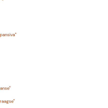
pansiva"
iaanse"
Praagse"