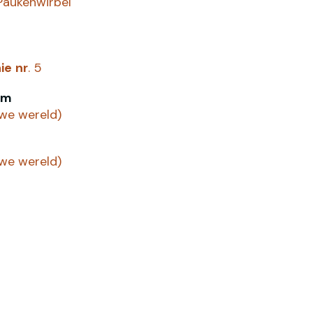
Paukenwirbel"
ie
nr
. 5
um
uwe wereld)
uwe wereld)