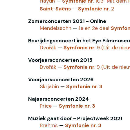
Haydn
—
Symfonie
nr
. 103 "Mit dem 
Saint
-
Saëns
—
Symfonie
nr
. 2
Zomerconcerten 2021 - Online
Mendelssohn
—
1e en 2e deel
Symfon
Bevrijdingsconcert in het Eye Filmmuse
Dvořàk
—
Symfonie
nr
. 9 (Uit de nie
Voorjaarsconcerten 2015
Dvořàk
—
Symfonie
nr
. 9 (Uit de nie
Voorjaarsconcerten 2026
Skrjabin
—
Symfonie
nr
.
3
Najaarsconcerten 2024
Price
—
Symfonie
nr
.
3
Muziek gaat door - Projectweek 2021
Brahms
—
Symfonie
nr
.
3