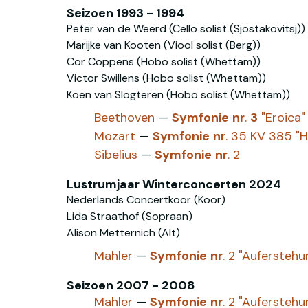
Seizoen 1993 - 1994
Peter van de Weerd (Cello solist (Sjostakovitsj))
Marijke van Kooten (Viool solist (Berg))
Cor Coppens (Hobo solist (Whettam))
Victor Swillens (Hobo solist‎ (Whettam))
Koen van Slogteren (Hobo‎ solist‎‎ (Whettam))
Beethoven
—
Symfonie
nr
.
3
"Eroica"
Mozart
—
Symfonie
nr
. 35 KV 385 "H
Sibelius
—
Symfonie
nr
. 2
Lustrumjaar Winterconcerten 2024
Nederlands Concertkoor (Koor)
Lida Straathof (Sopraan)
Alison Metternich (Alt)
Mahler
—
Symfonie
nr
. 2 "Auferstehu
Seizoen 2007 - 2008
Mahler
—
Symfonie
nr
. 2 "Auferstehu