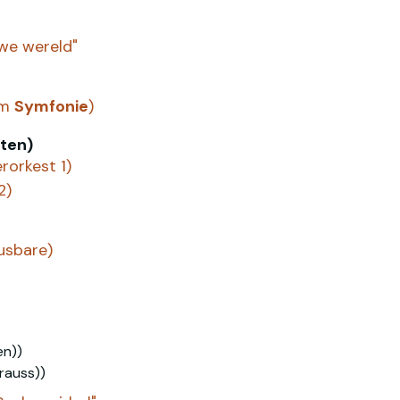
uwe wereld"
am
Symfonie
)
ten)
rorkest 1)
2)
lusbare)
en))
rauss))