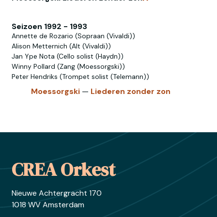
Verwijder zoekopdra
Seizoen 1992 - 1993
Annette de Rozario (Sopraan (Vivaldi))
Alison Metternich (Alt (Vivaldi))
Jan Ype Nota (Cello solist (Haydn))
Winny Pollard (Zang (Moessorgski))
Peter Hendriks (Trompet solist (Telemann))
Moessorgski
—
Liederen
zonder
zon
Footer
CREA Orkest
Nieuwe Achtergracht 170
1018 WV Amsterdam