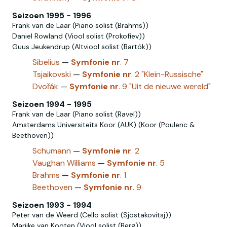
Seizoen 1995 - 1996
Frank van de Laar (Piano solist (Brahms))
Daniel Rowland (Viool solist (Prokofiev))
Guus Jeukendrup (Altviool solist (Bartók))
Sibelius
—
Symfonie
nr
. 7
Tsjaikovski
—
Symfonie
nr
. 2 "Klein-Russische"
Dvořák
—
Symfonie
nr
. 9 "Uit de nieuwe wereld"
Seizoen 1994 - 1995
Frank van de Laar (Piano solist (Ravel))
Amsterdams Universiteits Koor (AUK) (Koor (Poulenc &
Beethoven))
Schumann
—
Symfonie
nr
. 2
Vaughan Williams
—
Symfonie
nr
. 5
Brahms
—
Symfonie
nr
. 1
Beethoven
—
Symfonie
nr
. 9
Seizoen 1993 - 1994
Peter van de Weerd (Cello solist (Sjostakovitsj))
Marijke van Kooten (Viool solist (Berg))