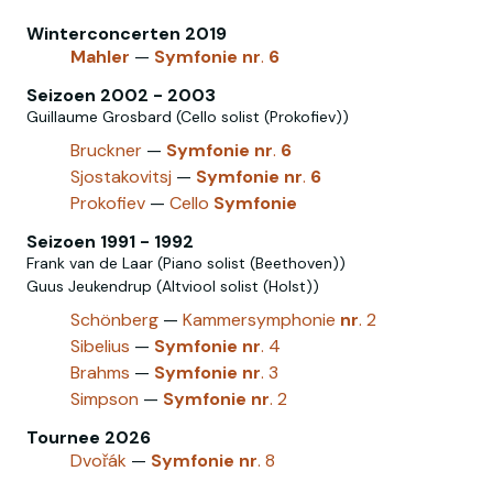
Winterconcerten 2019
Mahler
—
Symfonie
nr
.
6
Seizoen 2002 - 2003
Guillaume Grosbard (Cello solist (Prokofiev))
Bruckner
—
Symfonie
nr
.
6
Sjostakovitsj
—
Symfonie
nr
.
6
Prokofiev
—
Cello
Symfonie
Seizoen 1991 - 1992
Frank van de Laar (Piano solist (Beethoven))
Guus Jeukendrup (Altviool solist (Holst))
Schönberg
—
Kammersymphonie
nr
. 2
Sibelius
—
Symfonie
nr
. 4
Brahms
—
Symfonie
nr
. 3
Simpson
—
Symfonie
nr
. 2
Tournee 2026
Dvořák
—
Symfonie
nr
. 8