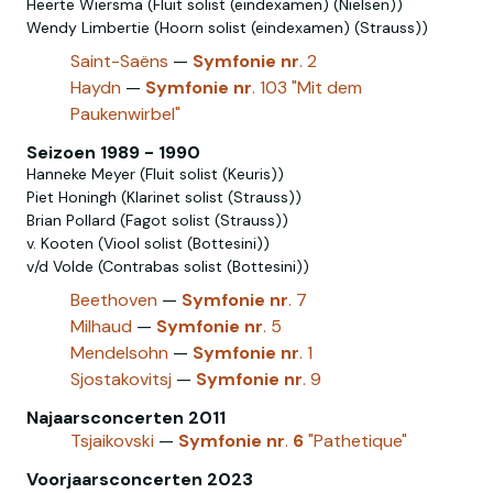
Heerte Wiersma (Fluit solist (eindexamen) (Nielsen))
Wendy Limbertie (Hoorn solist (eindexamen) (Strauss))
Saint-Saëns
—
Symfonie
nr
. 2
Haydn
—
Symfonie
nr
. 103 "Mit dem
Paukenwirbel"
Seizoen 1989 - 1990
Hanneke Meyer (Fluit solist (Keuris))
Piet Honingh (Klarinet solist (Strauss))
Brian Pollard (Fagot solist (Strauss))
v. Kooten (Viool solist (Bottesini))
v/d Volde (Contrabas solist (Bottesini))
Beethoven
—
Symfonie
nr
. 7
Milhaud
—
Symfonie
nr
. 5
Mendelsohn
—
Symfonie
nr
. 1
Sjostakovitsj
—
Symfonie
nr
. 9
Najaarsconcerten 2011
Tsjaikovski
—
Symfonie
nr
.
6
"Pathetique"
Voorjaarsconcerten 2023