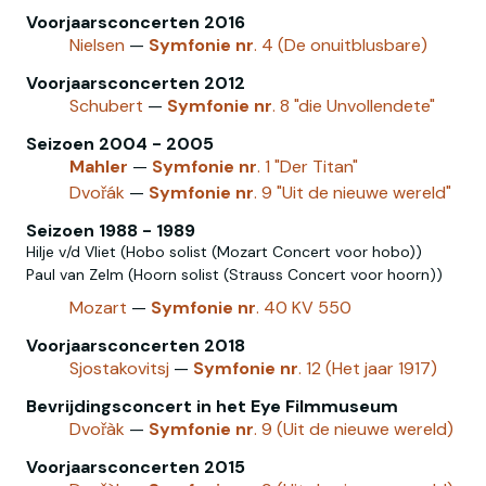
Voorjaarsconcerten 2016
Nielsen
—
Symfonie
nr
. 4 (De onuitblusbare)
Voorjaarsconcerten 2012
Schubert
—
Symfonie
nr
. 8 "die Unvollendete"
Seizoen 2004 - 2005
Mahler
—
Symfonie
nr
. 1 "Der Titan"
Dvořák
—
Symfonie
nr
. 9 "Uit de nieuwe wereld"
Seizoen 1988 - 1989
Hilje v/d Vliet (Hobo solist (Mozart Concert voor hobo))
Paul van Zelm (Hoorn solist (Strauss Concert voor hoorn))
Mozart‎
—
Symfonie
nr
. 40 KV 550
Voorjaarsconcerten 2018
Sjostakovitsj
—
Symfonie
nr
. 12 (Het jaar 1917)
Bevrijdingsconcert in het Eye Filmmuseum
Dvořàk
—
Symfonie
nr
. 9 (Uit de nieuwe wereld)
Voorjaarsconcerten 2015