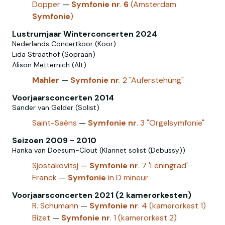
Dopper
—
Symfonie
nr
.
6
(Amsterdam
Symfonie
)
Lustrumjaar Winterconcerten 2024
Nederlands Concertkoor (Koor)
Lida Straathof (Sopraan)
Alison Metternich (Alt)
Mahler
—
Symfonie
nr
. 2 "Auferstehung"
Voorjaarsconcerten 2014
Sander van Gelder (Solist)
Saint-Saëns
—
Symfonie
nr
. 3 "Orgelsymfonie"
Seizoen 2009 - 2010
Hanka van Doesum-Clout (Klarinet solist (Debussy))
Sjostakovitsj
—
Symfonie
nr
. 7 'Leningrad'
Franck
—
Symfonie
in D mineur
Voorjaarsconcerten 2021 (2 kamerorkesten)
R. Schumann
—
Symfonie
nr
. 4 (kamerorkest 1)
Bizet
—
Symfonie
nr
. 1 (kamerorkest 2)