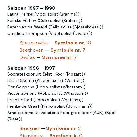
Seizoen 1997 - 1998
Laura Frenkel (Viool solist (Brahms))
Beitske Verhey (Cello solist (Brahms))
Peter van de Weerd (Cello solist (Sjostakovitsj))
Candida Thompson (Viool solist (Dvořák))
Sjostakovitsj
—
Symfonie
nr
. 10
Beethoven
—
Symfonie
nr
. 7
Dvořák
—
Symfonie
nr
. 7
Seizoen 1996 - 1997
Socrateskoor uit Zeist (Koor (Mozart))
Lilian Dijkema (Altviool solist (Walton))
Cor Coppens (Hobo solist (Whettam))
Victor Swillens (Hobo solist‎ (Whettam))
Brian Pollard (Hobo‎ solist‎ (Whettam))
Femke de Graaf (Piano solist (Schumann))
Amsterdams Universiteits Koor grootkoor (AUK) (Koor
(Bizet))
Bruckner
—
Symfonie
nr
. 2
Stravinsky
—
Symfonie
in C