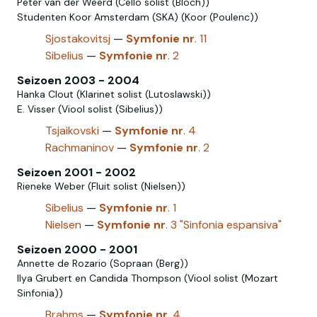
Peter van der Weerd (Cello solist (Bloch))
Studenten Koor Amsterdam (SKA) (Koor (Poulenc))
Sjostakovitsj
—
Symfonie
nr
. 11
Sibelius
—
Symfonie
nr
. 2
Seizoen 2003 - 2004
Hanka Clout (Klarinet solist (Lutoslawski))
E. Visser (Viool solist (Sibelius))
Tsjaikovski
—
Symfonie
nr
. 4
Rachmaninov‎
—
Symfonie
nr
. 2
Seizoen 2001 - 2002
Rieneke Weber (Fluit solist (Nielsen‎))
Sibelius
—
Symfonie
nr
. 1
Nielsen
—
Symfonie
nr
. 3 "Sinfonia espansiva"
Seizoen 2000 - 2001
Annette de Rozario (Sopraan (Berg))
Ilya Grubert en Candida Thompson (Viool solist (Mozart
Sinfonia))
Brahms
—
Symfonie
nr
. 4