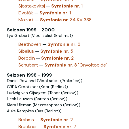
Sjostakovitsj
—
Symfonie
nr
. 1
Dvořák
—
Symfonie
nr
. 1
Mozart
—
Symfonie
nr
. 34 KV 338
Seizoen 1999 - 2000
Ilya Grubert (Viool solist (Brahms))
Beethoven
—
Symfonie
nr
. 5
Sibelius
—
Symfonie
nr
. 5
Borodin
—
Symfonie
nr
. 2
Schubert
—
Symfonie
nr
. 8 "Onvoltooide"
Seizoen 1998 - 1999
Daniel Rowland (Viool solist (Prokofiev))
CREA Grootkoor (Koor (Berlioz))
Ludwig van Gijsegem (Tenor (Berlioz))
Henk Lauwers (Bariton (Berlioz))
Klara Uleman (Mezzosopraan (Berlioz))
Auke Kempkes (Bas (Berlioz))
Brahms
—
Symfonie
nr
. 2
Bruckner
—
Symfonie
nr
. 7