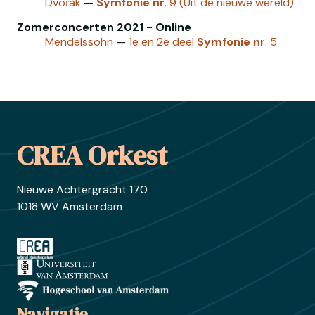
Dvořàk
—
Symfonie
nr
. 9 (Uit de nieuwe wereld)
Zomerconcerten 2021 - Online
Mendelssohn
—
1e en 2e deel
Symfonie
nr
. 5
Footer
CREA Orkest
Nieuwe Achtergracht 170
1018 WV Amsterdam
Ga naar crea.nl
Ga naar uva.nl
Ga naar hva.nl
Navigatie