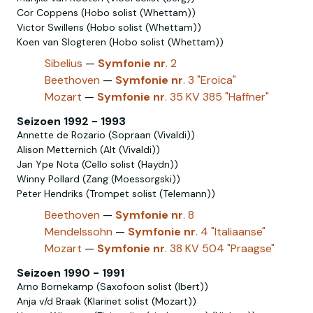
Cor Coppens (Hobo solist (Whettam))
Victor Swillens (Hobo solist‎ (Whettam))
Koen van Slogteren (Hobo‎ solist‎‎ (Whettam))
Sibelius
—
Symfonie
nr
. 2
Beethoven
—
Symfonie
nr
. 3 "Eroica"
Mozart
—
Symfonie
nr
. 35 KV 385 "Haffner"
Seizoen 1992 - 1993
Annette de Rozario (Sopraan (Vivaldi))
Alison Metternich (Alt (Vivaldi))
Jan Ype Nota (Cello solist (Haydn))
Winny Pollard (Zang (Moessorgski))
Peter Hendriks (Trompet solist (Telemann))
Beethoven
—
Symfonie
nr
. 8
Mendelssohn
—
Symfonie
nr
. 4 "Italiaanse"
Mozart
—
Symfonie
nr
. 38 KV 504 "Praagse"
Seizoen 1990 - 1991
Arno Bornekamp (Saxofoon solist (Ibert))
Anja v/d Braak (Klarinet solist (Mozart))