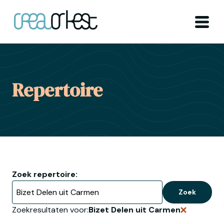
Ga naar home
Menu
Repertoire
Zoek repertoire:
Zoek
Zoekresultaten voor:
Bizet Delen uit Carmen
Verwijder z