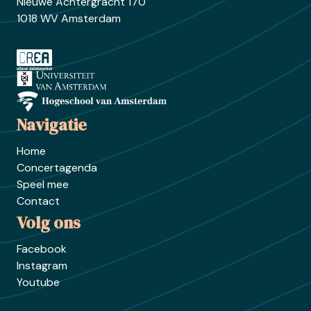
Nieuwe Achtergracht 170
1018 WV Amsterdam
Ga naar crea.nl
Ga naar uva.nl
Ga naar hva.nl
Navigatie
Home
Concertagenda
Speel mee
Contact
Volg ons
Facebook
Instagram
Youtube