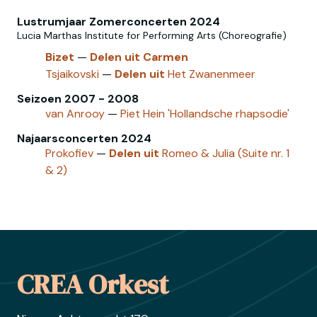
Lustrumjaar Zomerconcerten 2024
Lucia Marthas Institute for Performing Arts (Choreografie)
Bizet
—
Delen
uit
Carmen
Tsjaikovski
—
Delen
uit
Het Zwanenmeer
Seizoen 2007 - 2008
van Anrooy
—
Piet Hein 'Hollandsche rhapsodie'
Najaarsconcerten 2024
Prokofiev
—
Delen
uit
Romeo & Julia (Suite nr. 1
& 2)
Footer
CREA Orkest